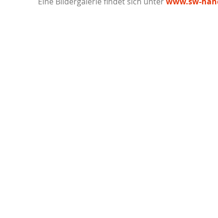
Eine Bildergalerie findet sich unter
www.sw-han