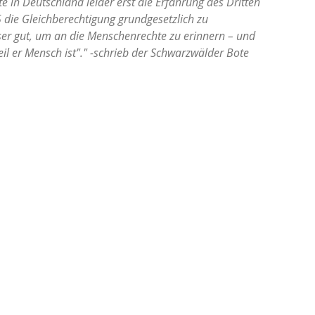
e in Deutschland leider erst die Erfahrung des Dritten
die Gleichberechtigung grundgesetzlich zu
ser gut, um an die Menschenrechte zu erinnern – und
eil er Mensch ist"." -schrieb der Schwarzwälder Bote